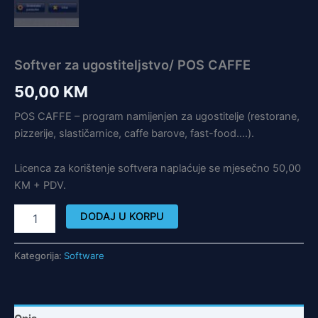
Softver za ugostiteljstvo/ POS CAFFE
50,00
KM
POS CAFFE – program namijenjen za ugostitelje (restorane,
pizzerije, slastičarnice, caffe barove, fast-food….).
Licenca za korištenje softvera naplaćuje se mjesečno 50,00
KM + PDV.
DODAJ U KORPU
Kategorija:
Software