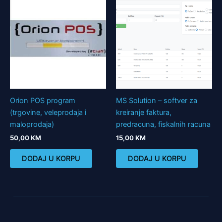
Orion POS program
MS Solution – softver za
(trgovine, veleprodaja i
kreiranje faktura,
maloprodaja)
predracuna, fiskalnih racuna
50,00
KM
15,00
KM
DODAJ U KORPU
DODAJ U KORPU