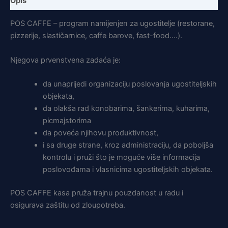
Opis
POS CAFFE – program namijenjen za ugostitelje (restorane,
pizzerije, slastičarnice, caffe barove, fast-food….).
Njegova prvenstvena zadaća je:
da unaprijedi organizaciju poslovanja ugostiteljskih
objekata,
da olakša rad konobarima, šankerima, kuharima,
picmajstorima
da poveća njihovu produktivnost,
i sa druge strane, kroz administraciju, da poboljša
kontrolu i pruži što je moguće više informacija
poslovođama i vlasnicima ugostiteljskih objekata.
POS CAFFE kasa pruža trajnu pouzdanost u radu i
osigurava zaštitu od zloupotreba.