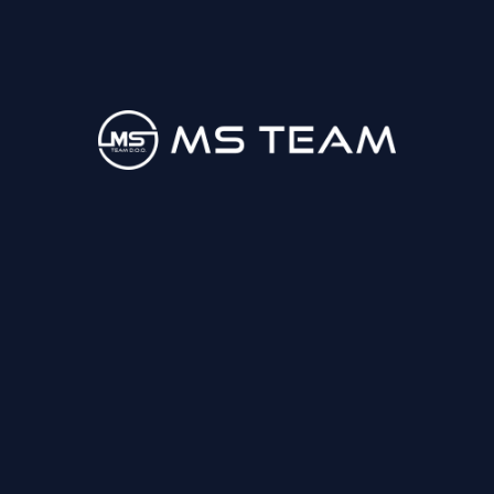
033 847 122
fiskalizacija@msteam.ba