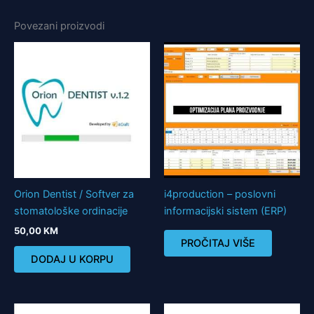
Povezani proizvodi
Orion Dentist / Softver za
i4production – poslovni
stomatološke ordinacije
informacijski sistem (ERP)
50,00
KM
PROČITAJ VIŠE
DODAJ U KORPU