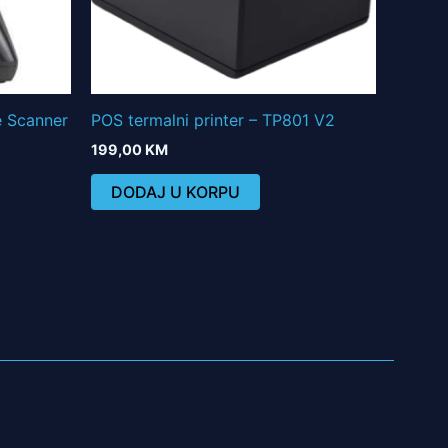
 Scanner
POS termalni printer – TP801 V2
199,00
KM
DODAJ U KORPU
acija@msteam.ba