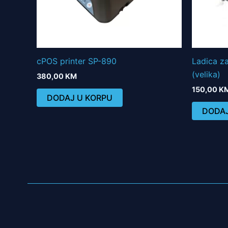
cPOS printer SP-890
Ladica z
(velika)
380,00
KM
150,00
K
DODAJ U KORPU
DODAJ