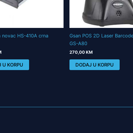
a novac HS-410A crna
Gsan POS 2D Laser Barcode
GS-A80
M
270,00
KM
 U KORPU
DODAJ U KORPU
033 847 122
fiskaliz