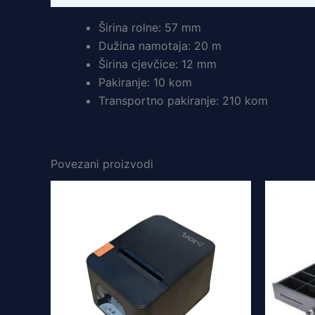
Širina rolne: 57 mm
Dužina namotaja: 20 m
Širina cjevčice: 12 mm
Pakiranje: 10 kom
Transportno pakiranje: 210 kom
Povezani proizvodi