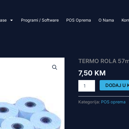
Kase
Programi / Software
POS Oprema
O Nama
Kon
TERMO
TERMO ROLA 57m
ROLA
7,50
KM
57mm/20m
46gr
količina
DODAJ U 
Kategorija:
POS oprema